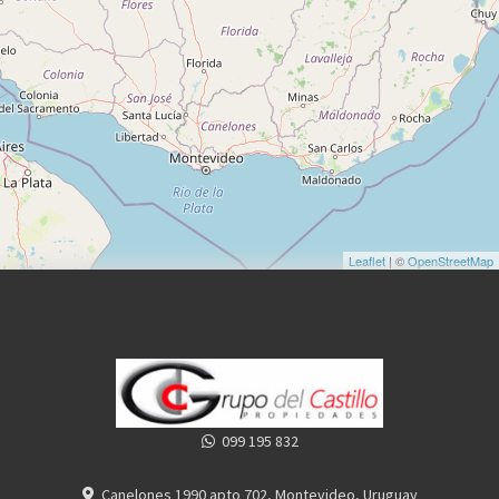
Leaflet
| ©
OpenStreetMap
099 195 832
Canelones 1990 apto 702, Montevideo, Uruguay